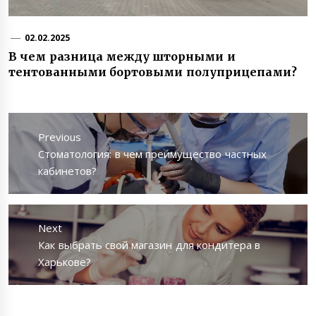
02.02.2025
В чем разница между шторными и
тентованными бортовыми полуприцепами?
Навигация
по
Previous
записям
Previous
Стоматология: в чем преимущество частных
post:
кабинетов?
Next
Next
Как выбрать свой магазин для кондитера в
post:
Харькове?