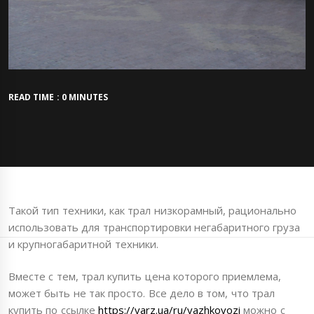
READ TIME : 0 MINUTES
Такой тип техники, как трал низкорамный, рационально
использовать для транспортировки негабаритного груза
и крупногабаритной техники.
Вместе с тем, трал купить цена которого приемлема,
может быть не так просто. Все дело в том, что трал
купить по ссылке
https://varz.ua/ru/vazhkovozi
можно с