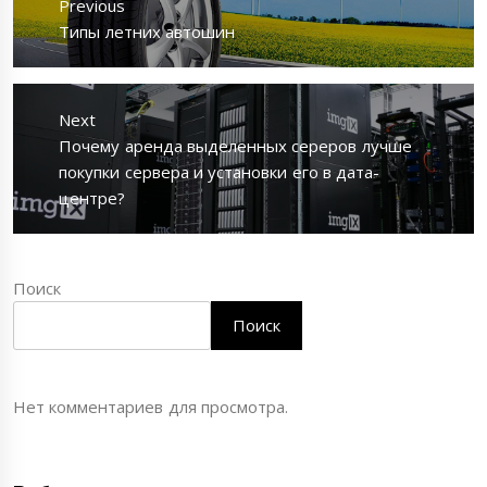
Previous
записям
Previous
Типы летних автошин
post:
Next
Next
Почему аренда выделенных сереров лучше
post:
покупки сервера и установки его в дата-
центре?
Поиск
Поиск
Нет комментариев для просмотра.