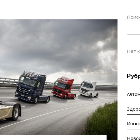
Поис
Нет к
Руб
Авто
Здор
Инно
Ново