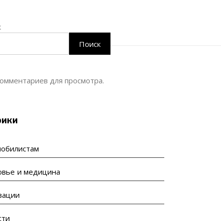
к
Поиск
омментариев для просмотра.
рики
мобилистам
овье и медицина
вации
сти