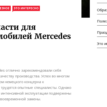
ЕЗНОЕ
ЭТО ИНТЕРЕСНО
Обра
Поле
асти для
Праз
мобилей Mercedes
Это 
des отлично зарекомендовали себя
ачеству производства. Успех во многом
ом немецкого концерна к
 трудятся опытные специалисты. Однако
 интенсивной эксплуатации подвержены
своевременной замены.