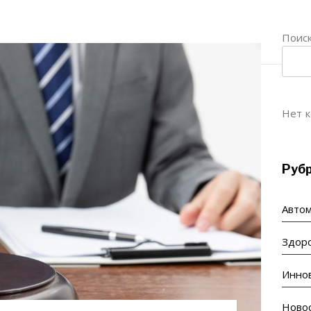
Поис
Нет к
Руб
Авто
Здор
Инно
Ново