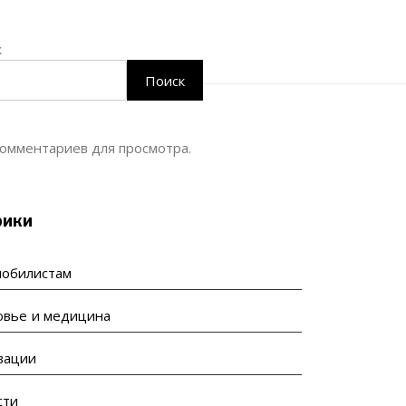
к
Поиск
омментариев для просмотра.
рики
мобилистам
овье и медицина
вации
сти