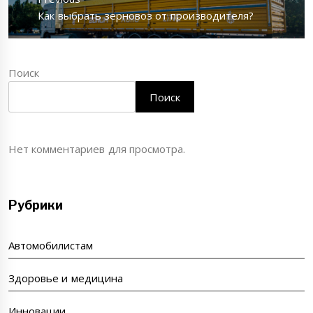
записям
Previous
Как выбрать зерновоз от производителя?
post:
Поиск
Поиск
Нет комментариев для просмотра.
Рубрики
Автомобилистам
Здоровье и медицина
Инновации