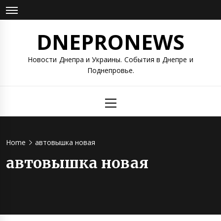
Skip
to
content
DNEPRONEWS
Новости Днепра и Украины. События в Днепре и
Поднепровье.
Primary
Menu
Home
автовышка новая
автовышка новая