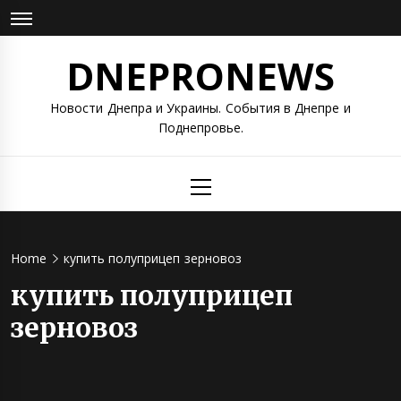
Skip
to
content
DNEPRONEWS
Новости Днепра и Украины. События в Днепре и
Поднепровье.
Primary
Menu
Home
купить полуприцеп зерновоз
купить полуприцеп
зерновоз