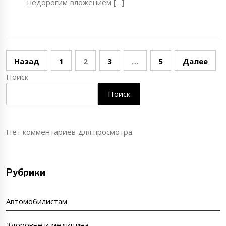
недорогим вложением […]
Пагинация
Назад
1
2
3
…
5
Далее
записей
Поиск
Поиск
Нет комментариев для просмотра.
Рубрики
Автомобилистам
Здоровье и медицина